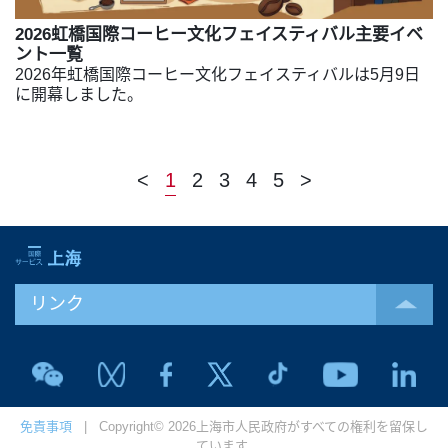
2026虹橋国際コーヒー文化フェイスティバル主要イベ
ント一覧
2026年虹橋国際コーヒー文化フェイスティバルは5月9日
に開幕しました。
<
1
2
3
4
5
>
リンク
免責事項
| Copyright© 2026上海市人民政府がすべての権利を留保し
ています.