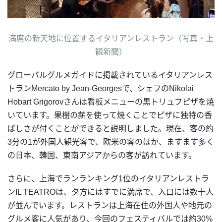
満席の新天地に位置するイタリアンレストラン（写真・上
観新聞）
グローバルグルメガイドに掲載されているイタリアンレス
トランMercato by Jean-Georgesで、シェフのNikolai
Hobart Grigorovさんは看板メニューの黒トリュフピザを焼
いています。果樹の薪を使って焼くことでピザに独特の香
ばしさが付くことができると説明しました。現在、客の約
3分の1が外国人観光客で、欧米の客のほか、ますます多く
の日本、韓国、東南アジアからの客が訪れています。
さらに、上海でランランキング1位のイタリアンレストラ
ンIL TEATROは、夕方にはすでに満席で、入口には数十人
が並んでいます。レストランは上海在住の外国人や地元の
グルメ客に人気があり、今回のフェスティバルでは約30%