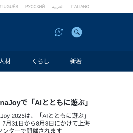
RTUGUÊS
РУССКИЙ
العربية
ITALIANO
人材
くらし
新着
inaJoyで「AIとともに遊ぶ」
naJoy 2026は、「AIとともに遊ぶ」
7月31日から8月3日にかけて上海
センターで開催されます