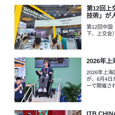
第12回
技術」が
第12回中
下、上交会
2026年
2026年上海
が、6月4
ーで開催さ
ITB CH