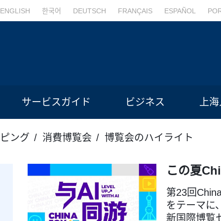
ENGLISH
한국어
DEUTSCH
FRANÇAIS
ESPAÑOL
PO
サービスガイド
ビジネス
上海
ピング
消費博覧会
博覧会のハイライト
この夏Ch
第23回Chi
をテーマに、
新国際博覧