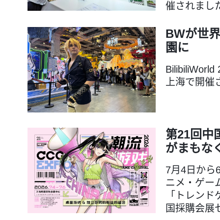
催されまし
BWが世界
園に
BilibiliW
上海で開催
第21回
がまもな
7月4日から
ニメ・ゲーム
「トレンド
国採購会展