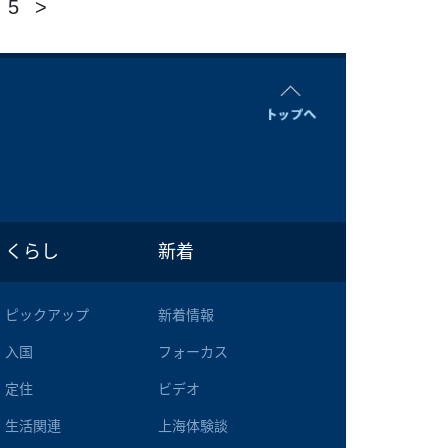
5
>
くらし
新着
ピックアップ
新着情報
入国
フォーカス
定住
ビデオ
生活関連
上海体験談