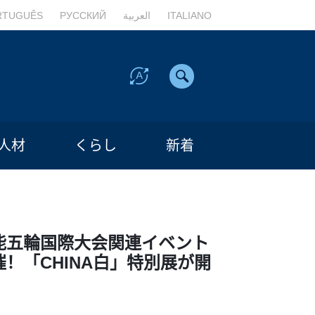
RTUGUÊS
РУССКИЙ
العربية
ITALIANO
人材
くらし
新着
能五輪国際大会関連イベント
！「CHINA白」特別展が開