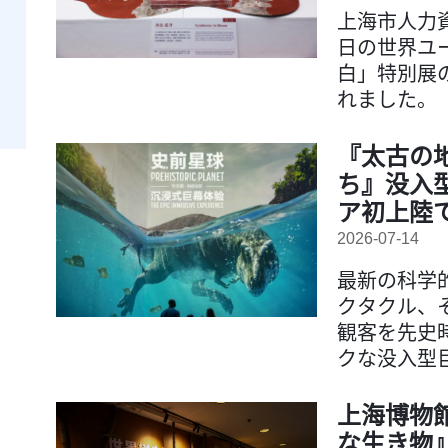
上海市人力
日の世界ユー
白」特別展
れました。
『太古の
ち』没入
ア初上陸
2026-07-14
最新の科学
クタクル、
観客を先史
クな没入型
上海博物
な生き物