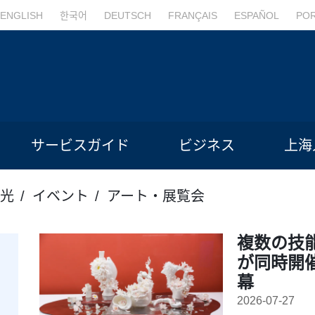
ENGLISH
한국어
DEUTSCH
FRANÇAIS
ESPAÑOL
PO
サービスガイド
ビジネス
上海
光
イベント
アート・展覧会
複数の技
が同時開催
幕
2026-07-27