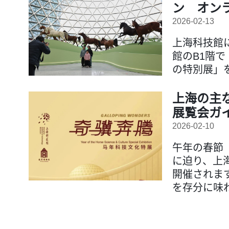
ン オン
2026-02-13
上海科技館
館のB1階
の特別展」
上海の主
展覧会ガ
2026-02-10
午年の春節
に迫り、上
開催されま
を存分に味