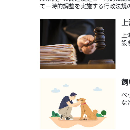
て一時的調整を実施する行政法規
上
上
設
飼
ペ
な