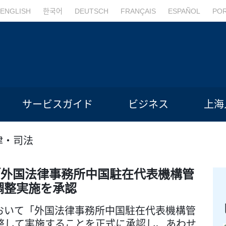
ENGLISH
한국어
DEUTSCH
FRANÇAIS
ESPAÑOL
PO
サービスガイド
ビジネス
上海
律・司法
「外国法律事務所中国駐在代表機構管
調整実施を承認
おいて「外国法律事務所中国駐在代表機構管
整して実施することを正式に承認し、あわせ