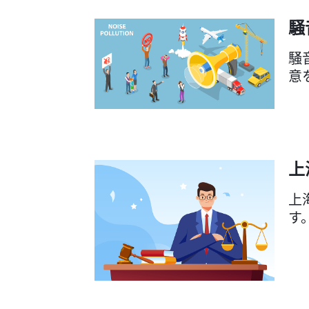
騒
騒
意
上
上
す