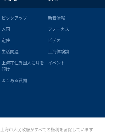
ピックアップ
新着情報
入国
フォーカス
定住
ビデオ
生活関連
上海体験談
上海在住外国人に耳を
イベント
傾け
よくある質問
 2026上海市人民政府がすべての権利を留保しています.