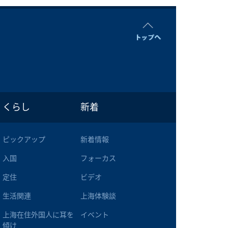
くらし
新着
ピックアップ
新着情報
入国
フォーカス
定住
ビデオ
生活関連
上海体験談
上海在住外国人に耳を
イベント
傾け