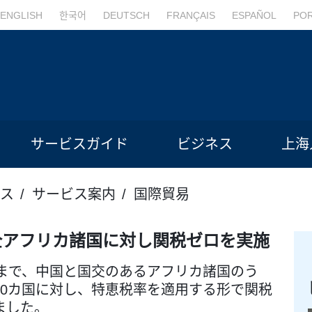
ENGLISH
한국어
DEUTSCH
FRANÇAIS
ESPAÑOL
PO
サービスガイド
ビジネス
上海
ス
サービス案内
国際貿易
全アフリカ諸国に対し関税ゼロを実施
30日まで、中国と国交のあるアフリカ諸国のう
20カ国に対し、特恵税率を適用する形で関税
ました。