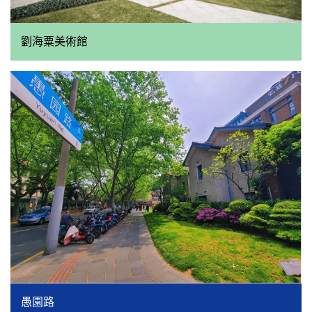
劉海粟美術館
愚園路