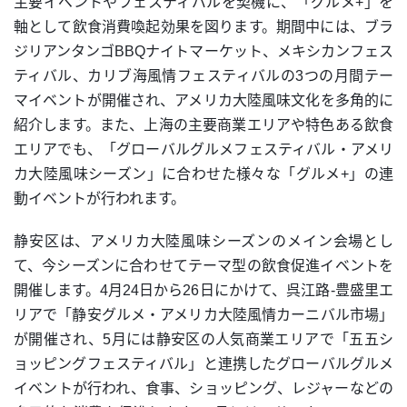
主要イベントやフェスティバルを契機に、「グルメ+」を
軸として飲食消費喚起効果を図ります。期間中には、ブラ
ジリアンタンゴBBQナイトマーケット、メキシカンフェス
ティバル、カリブ海風情フェスティバルの3つの月間テー
マイベントが開催され、アメリカ大陸風味文化を多角的に
紹介します。また、上海の主要商業エリアや特色ある飲食
エリアでも、「グローバルグルメフェスティバル・アメリ
カ大陸風味シーズン」に合わせた様々な「グルメ+」の連
動イベントが行われます。
静安区は、アメリカ大陸風味シーズンのメイン会場とし
て、今シーズンに合わせてテーマ型の飲食促進イベントを
開催します。4月24日から26日にかけて、呉江路-豊盛里エ
リアで「静安グルメ・アメリカ大陸風情カーニバル市場」
が開催され、5月には静安区の人気商業エリアで「五五シ
ョッピングフェスティバル」と連携したグローバルグルメ
イベントが行われ、食事、ショッピング、レジャーなどの