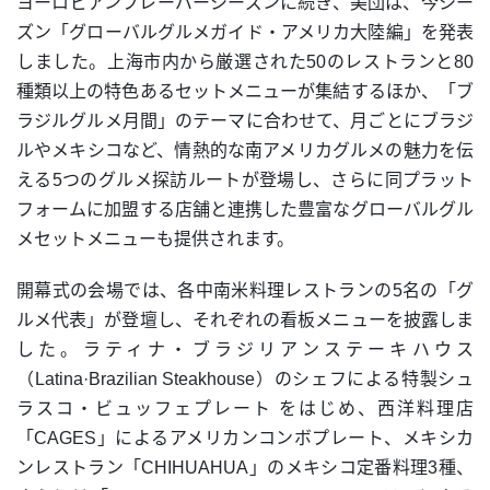
ヨーロピアンフレーバーシーズンに続き、美団は、今シー
ズン「グローバルグルメガイド・アメリカ大陸編」を発表
しました。上海市内から厳選された50のレストランと80
種類以上の特色あるセットメニューが集結するほか、「ブ
ラジルグルメ月間」のテーマに合わせて、月ごとにブラジ
ルやメキシコなど、情熱的な南アメリカグルメの魅力を伝
える5つのグルメ探訪ルートが登場し、さらに同プラット
フォームに加盟する店舗と連携した豊富なグローバルグル
メセットメニューも提供されます。
開幕式の会場では、各中南米料理レストランの5名の「グ
ルメ代表」が登壇し、それぞれの看板メニューを披露しま
した。ラティナ・ブラジリアンステーキハウス
（Latina·Brazilian Steakhouse）のシェフによる特製シュ
ラスコ・ビュッフェプレート をはじめ、西洋料理店
「CAGES」によるアメリカンコンボプレート、メキシカ
ンレストラン「CHIHUAHUA」のメキシコ定番料理3種、