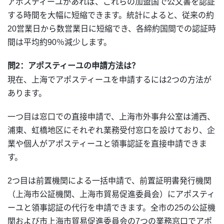
アポスティーユがあれば、これらの加盟国で公文書を認証
する時間を大幅に短縮できます。統計によると、従来の約
20営業日から数営業日に短縮でき、各締約国間での認証時
間は平均約90％減少します。
問2：アポスティーユの申請方法は？
現在、上海でアポスティーユを申請するには2つの方法が
あります。
一つ目は窓口での直接申請で、上海市外事弁公室は浦西、
浦東、虹橋地区にそれぞれ業務受付窓口を設けており、企
業や個人がアポスティーユと領事認証を直接申請できま
す。
2つ目は前置機関による一括申請で、前置証明書発行機関
（上海市公証機関、上海市貿易促進委員会）にアポスティ
ーユと領事認証の代行を申請できます。全市の25の公証機
関および市上海市貿易促進委員会の7つの業務窓口でアポ