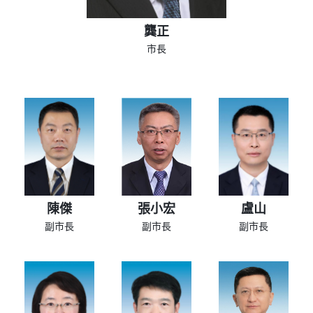
龔正
市長
陳傑
張小宏
盧山
副市長
副市長
副市長