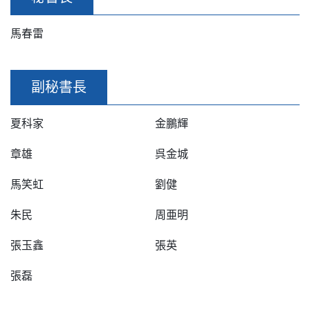
馬春雷
副秘書長
夏科家
金鵬輝
章雄
呉金城
馬笑虹
劉健
朱民
周亜明
張玉鑫
張英
張磊