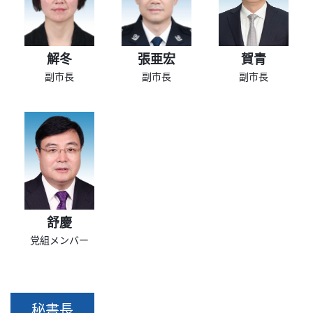
解冬
張亜宏
賀青
副市長
副市長
副市長
舒慶
党組メンバー
秘書長