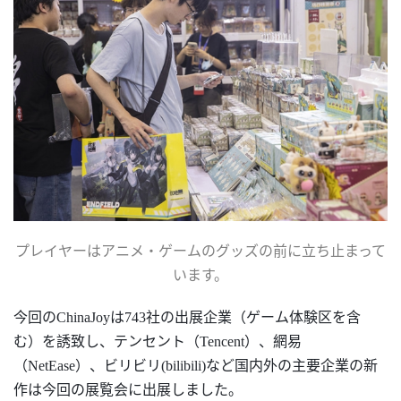
プレイヤーはアニメ・ゲームのグッズの前に立ち止まって
います。
今回の
ChinaJoyは743社の出展企業（ゲーム体験区を含
む）を誘致し、テンセント（Tencent）、網易
（NetEase）、ビリビリ(bilibili)など国内外の主要企業の新
作は今回の
展覧会
に出展しました。