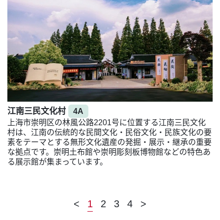
江南三民文化村
4A
上海市崇明区の林風公路2201号に位置する江南三民文化
村は、江南の伝統的な民間文化・民俗文化・民族文化の要
素をテーマとする無形文化遺産の発掘・展示・継承の重要
な拠点です。崇明土布館や崇明彫刻板博物館などの特色あ
る展示館が集まっています。
<
1
2
3
4
>