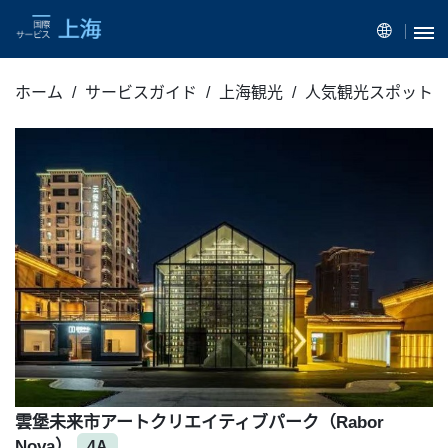
ホーム
サービスガイド
上海観光
人気観光スポット
雲堡未来市アートクリエイティブパーク（Rabor
Nova）
4A