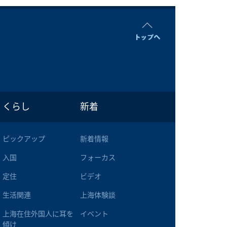
くらし
新着
ピックアップ
新着情報
入国
フォーカス
定住
ビデオ
生活関連
上海体験談
上海在住外国人に耳を
イベント
傾け