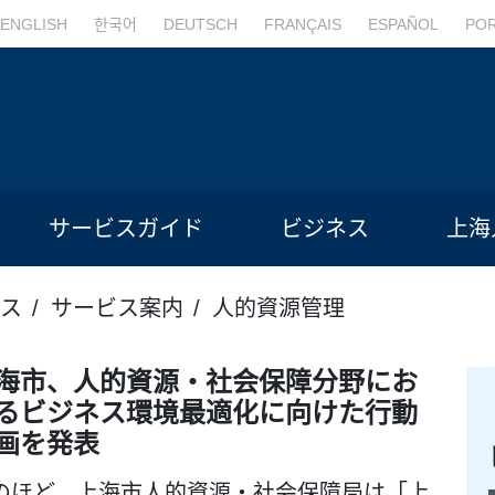
ENGLISH
한국어
DEUTSCH
FRANÇAIS
ESPAÑOL
PO
サービスガイド
ビジネス
上海
ス
サービス案内
人的資源管理
海市、人的資源・社会保障分野にお
るビジネス環境最適化に向けた行動
画を発表
のほど、上海市人的資源・社会保障局は「上