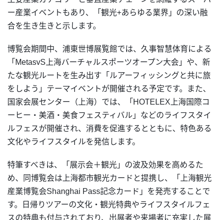
ー産業イベントもあり、「観光+あらゆる業界」の深い融
合を生き生きと示します。
博覧会期間中、浦東世博展覧館では、久事智慧体育による
「MetasvS上海バーチャルスポーツオープン大会」や、新
たな観光ルートを生み出す「ルアーフィッシングと共に旅
をしよう」テーマイベントが開催される予定です。また、
国家会展センター（上海）では、「HOTELEX上海国際コ
ーヒー・美酒・美食フェスティバル」などのライフスタイ
ルフェスが開催され、消費を促進するとともに、特色ある
文化やライフスタイルを発信します。
特筆すべきは、「展示会＋観光」の波及効果を高めるた
め、同博覧会は上海都市観光カードと提携し、「上海観光
産業博覧会Shanghai Pass記念カード」を発売することで
す。日帰りツアーの文化・観光特典やライフスタイルフェ
スの特典も付与されており、出展者や来場者に充実した展