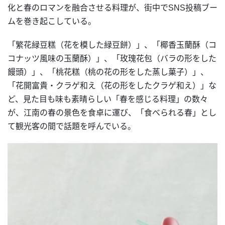
化と春のロマンを融合させる料理が、街中でSNS投稿ブー
ムを巻き起こしている。
「繁花緑豆糕（花を模した緑豆餅）」、「椰香玉蘭酥（コ
コナッツ風味の玉蘭酥）」、「玫瑰花包（バラの形をした
饅頭）」、「桃花糕（桃の花の形をした蒸し菓子）」、
「花開富貴・クラゲ和え（花の形をしたクラゲ和え）」な
ど、見た目も味も素晴らしい「春を感じる料理」の数々
が、江南の春の景色を食卓に運び、「食べられる春」とし
て観光客の間で話題を呼んでいる。