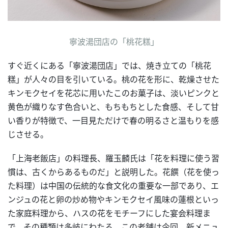
寧波湯団店の「桃花糕」
すぐ近くにある「寧波湯団店」では、焼き立ての「桃花
糕」が人々の目を引いている。桃の花を形に、乾燥させた
キンモクセイを花芯に用いたこのお菓子は、淡いピンクと
黄色が織りなす色合いと、もちもちとした食感、そして甘
い香りが特徴で、一目見ただけで春の明るさと温もりを感
じさせる。
「上海老飯店」の料理長、羅玉麟氏は「花を料理に使う習
慣は、古くからあるものだ」と説明した。花饌（花を使っ
た料理）は中国の伝統的な食文化の重要な一部であり、エ
ンジュの花と卵の炒め物やキンモクセイ風味の蓮根といっ
た家庭料理から、ハスの花をモチーフにした宴会料理ま
で、その種類は多岐にわたる。この老舗は今回、新メニュ