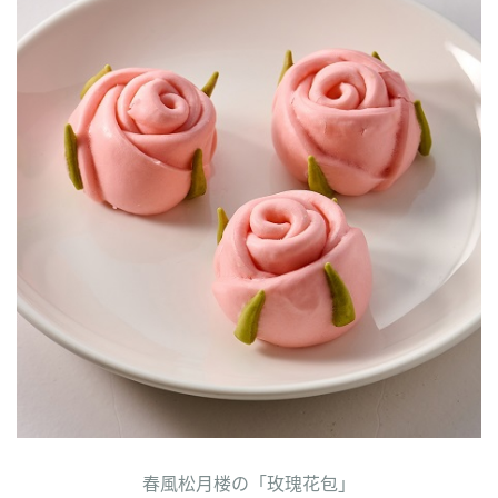
春風松月楼の「玫瑰花包」