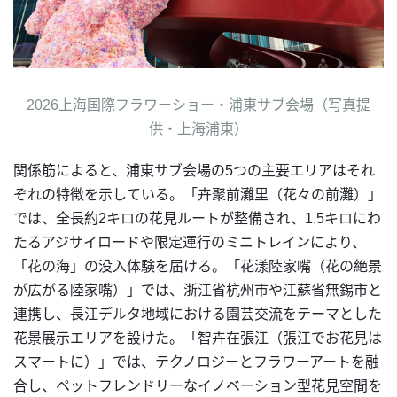
2026上海国際フラワーショー・浦東サブ会場（写真提
供・上海浦東）
関係筋によると、浦東サブ会場の5つの主要エリアはそれ
ぞれの特徴を示している。「卉聚前灘里（花々の前灘）」
では、全長約2キロの花見ルートが整備され、1.5キロにわ
たるアジサイロードや限定運行のミニトレインにより、
「花の海」の没入体験を届ける。「花漾陸家嘴（花の絶景
が広がる陸家嘴）」では、浙江省杭州市や江蘇省無錫市と
連携し、長江デルタ地域における園芸交流をテーマとした
花景展示エリアを設けた。「智卉在張江（張江でお花見は
スマートに）」では、テクノロジーとフラワーアートを融
合し、ペットフレンドリーなイノベーション型花見空間を