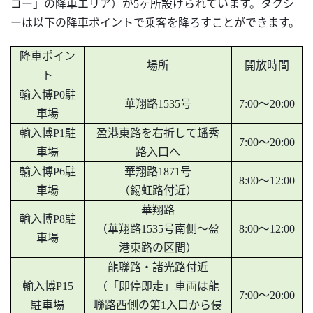
ゴー」の降車エリア）が5ヶ所設けられています。タクシ
ーは以下の降車ポイントで乗客を降ろすことができます。
降車ポイン
場所
開放時間
ト
輸入博
P0駐
華翔路
1535号
7:00～20:00
車場
輸入博
P1駐
盈港東路を右折して蟠秀
7:00～20:00
車場
路入口へ
輸入博
P6駐
華翔路
1871号
8:00～12:00
車場
（錫虹路付近）
華翔路
輸入博
P8駐
（華翔路
1535号南側～盈
8:00～12:00
車場
港東路の区間）
龍聯路・諸光路付近
輸入博
P15
（「即停即走」車両は龍
7:00～20:00
駐車場
聯路西側の第
1入口から侵