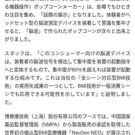
る機器操作）ポップコーンメーカー」は、会場でもひとき
わ注目を集め、「話題の展示」となりました。体験者がヘ
ッドセット型の脳波測定デバイスを装着して意識を集中さ
せると、「脳波」で作られたポップコーンが次々と出来上
がりました。
スタッフは、「このコンシューマー向けの脳波デバイス
は、装着者の脳波信号を検出して集中度を装置の起動指令
へと変換するもので、集中度が60％を超えれば装置が起動
する仕組みです。これは当社の『全シーン対応型BMI技
術』の実用化成果の一つとして、BMI技術が一般消費シー
ンでも応用できる可能性を示しています」と説明しまし
た。
博睿康技術（上海）股份有限公司のブースでは、中国国家
薬品監督管理局（NMPA）から製造販売の承認を取得した
世界初の植込型BMI医療機器「NeuSen NEO」が展示され