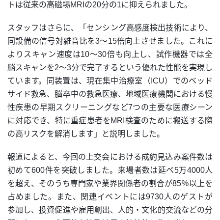
トは従来の高磁場MRIの20分の1に抑えられました。
スタッフはさらに、「センシング高感度検出技術により、
同設備の信号対雑音比を3～15倍向上させました。これに
よりスキャン速度は10～30倍も向上し、試作機器では全
脳スキャンを2～3分で完了するという優れた性能を実現し
ています。同装置は、現在集中治療室（ICU）でのベッド
サイド救急、脳卒中の救急医療、地域医療機関における慢
性疾患の早期スクリーニングなど7つの主要な医療シーン
に対応でき、特に重症患者をMRI検査のために搬送する際
の高リスクを解消します」と説明しました。
報道によると、今回の上交会における成約見込み案件数は
初めて600件を突破しました。来場者数は延べ5万4000人
を超え、そのうち専門家や業界関係者の割合が85％以上を
占めました。また、関連イベントには9730人のゲストが
参加し、投資促進や雇用創出、人的・文化的交流などの分