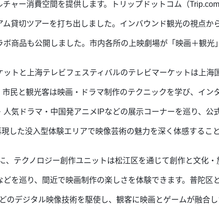
チャー消費空間を提供します。トリップドットコム（Trip.c
アム貸切ツアーを打ち出しました。インバウンド観光の視点か
ラボ商品も公開しました。市内各所の上映劇場が「映画＋観光
ケットと上海テレビフェスティバルのテレビマーケットは上海
。市民と観光客は映画・ドラマ制作のテクニックを学び、イン
・人気ドラマ・中国発アニメIPなどの展示コーナーを巡り、公
再現した没入型体験エリアで映像芸術の魅力を深く体感するこ
間に、テクノロジー創作ユニットは松江区を通じて創作と文化・
などを巡り、間近で映画制作の楽しさを体験できます。普陀区
などのデジタル映像技術を駆使し、観客に映画とゲームが融合し