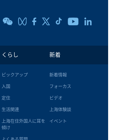
くらし
新着
ピックアップ
新着情報
入国
フォーカス
定住
ビデオ
生活関連
上海体験談
上海在住外国人に耳を
イベント
傾け
よくある質問