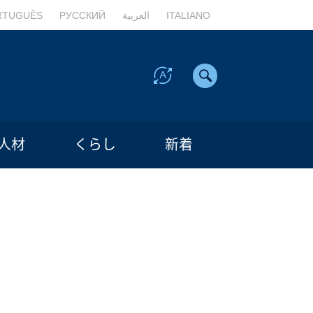
RTUGUÊS
РУССКИЙ
العربية
ITALIANO
人材
くらし
新着