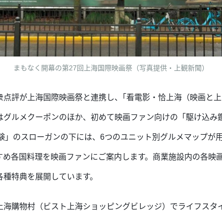
まもなく開幕の第27回上海国際映画祭（写真提供・上観新聞）
衆点評が上海国際映画祭と連携し、｢看電影・恰上海（映画と
はグルメクーポンのほか、初めて映画ファン向けの「駆け込み
体験」のスローガンの下には、6つのユニット別グルメマップが
すめ各国料理を映画ファンにご案内します。商業施設内の各映
各種特典を展開しています。
上海購物村（ビスト上海ショッピングビレッジ）でライフスタ