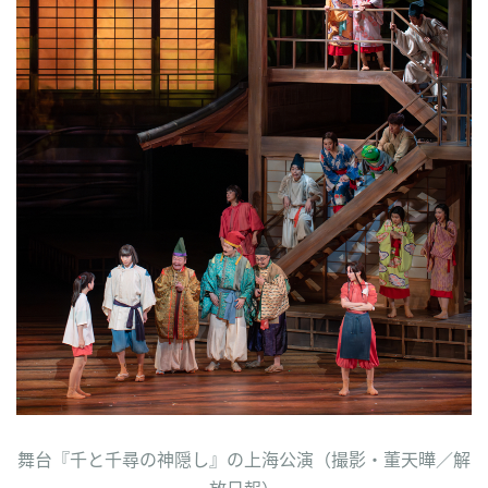
舞台『千と千尋の神隠し』の上海公演（撮影・董天曄／解