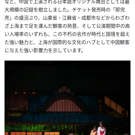
など、中国で上演される日本語オリジナル舞台としては最
大規模の記録を樹立しました。チケット発売時の「即完
売」の盛況ぶり、山東省・江蘇省・成都市などからわざわ
ざ上海まで足を運んだ観客の熱意、そして公演期間中の高
い入場率のいずれも、この不朽の名作が時代と国境を超え
た強い魅力と、上海が国際的な文化のハブとして中国観客
に与えた強い影響力を示しています。