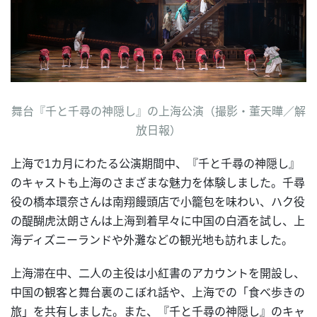
舞台『千と千尋の神隠し』の上海公演（撮影・董天曄／解
放日報）
上海で1カ月にわたる公演期間中、『千と千尋の神隠し』
のキャストも上海のさまざまな魅力を体験しました。千尋
役の橋本環奈さんは南翔饅頭店で小籠包を味わい、ハク役
の醍醐虎汰朗さんは上海到着早々に中国の白酒を試し、上
海ディズニーランドや外灘などの観光地も訪れました。
上海滞在中、二人の主役は小紅書のアカウントを開設し、
中国の観客と舞台裏のこぼれ話や、上海での「食べ歩きの
旅」を共有しました。また、『千と千尋の神隠し』のキャ