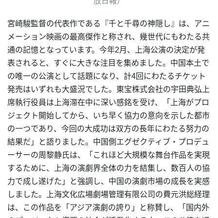
放日報）
宮崎駿監督の代表作である『千と千尋の神隠し』は、アニ
メーション映画の最高傑作と称され、幾世代にもわたる共
通の記憶となっています。今年2月、上海公演の決定が発
表されると、すぐに大きな注目を集めました。中国本土で
の唯一の公演として話題になり、計4回にわたるチケット
発売はいずれも大盛況でした。東宝株式会社の宇田典弘上
席執行役員は上海滞在中に深い感銘を受け、「上海がプロ
ジェクト開始してから、いち早く協力の意向を示した都市
の一つであり、今回の大成功は双方の長年にわたる努力の
結果だ」と語りました。中国側エグゼクティブ・プロデュ
ーサーの周黎静氏は、「これほど大規模な舞台作品を実現
するために、上海の演劇界全体の力を結集し、数百人の協
力で成し遂げた」と強調し、中国の演劇市場の成長を実感
しました。上海文化広場劇場管理有限公司の費元洪総経理
は、この作品を「アジア演劇の誇り」と称賛し、「国内外