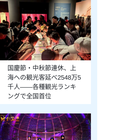
国慶節・中秋節連休、上
海への観光客延べ2548万5
千人——各種観光ランキ
ングで全国首位