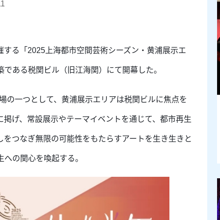
11
する「2025上海都市空間芸術シーズン・黄浦展示エ
築である税関ビル（旧江海関）にて開幕した。
ブ会場の一つとして、黄浦展示エリアは税関ビルに焦点を
に掲げ、常設展示やテーマイベントを通じて、都市再生
しをつなぎ無限の可能性をもたらすアートを生き生きと
生への関心を喚起する。