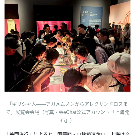
「ギリシャ人——アガメムノンからアレクサンドロスま
で」展覧会会場（写真・WeChat公式アカウント「上海発
布」）
「美団旅行」によると、国慶節・中秋節連休中、上海は全