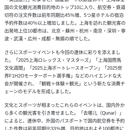
国の文化観光消費目的地のトップ10に入り、航空券・鉄道
切符の注文件数は前年同期比45％増、5つ星ホテルの宿泊
予約件数は40％以上増加しました。上海を訪れた観光客の
出発地上位10都市は、北京・蘇州・杭州・南京・深圳・寧
波・武漢・広州・成都・無錫の順でした。
さらにスポーツイベントも今回の連休に彩りを添えまし
た。「2025上海ロレックス・マスターズ」「上海国際馬
文化週間」「2025上海ボートレースオープン」「2025世
界F1H2Oモーターボート選手権」などのハイエンドな大
会が開催され、「観戦＋体験＋観光」という新たな消費チ
ェーンのモデルを形成しました。
文化とスポーツが相まったこれらのイベントは、国内外か
ら多くの観光客を引き寄せました。「去哪儿（Qunar）」
によると、連休中、外国のパスポートで国内航空券を予約
した件数は前年同期比33％増、目的地はおよそ100都市に