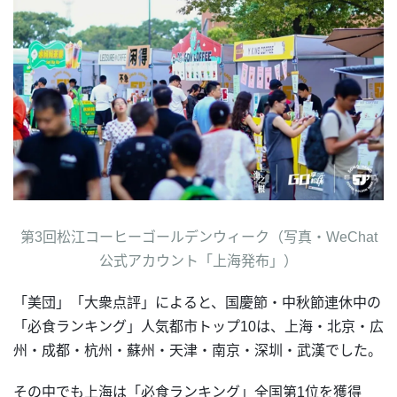
第3回松江コーヒーゴールデンウィーク（写真・WeChat
公式アカウント「上海発布」）
「美団」「大衆点評」によると、国慶節・中秋節連休中の
「必食ランキング」人気都市トップ10は、上海・北京・広
州・成都・杭州・蘇州・天津・南京・深圳・武漢でした。
その中でも上海は「必食ランキング」全国第1位を獲得