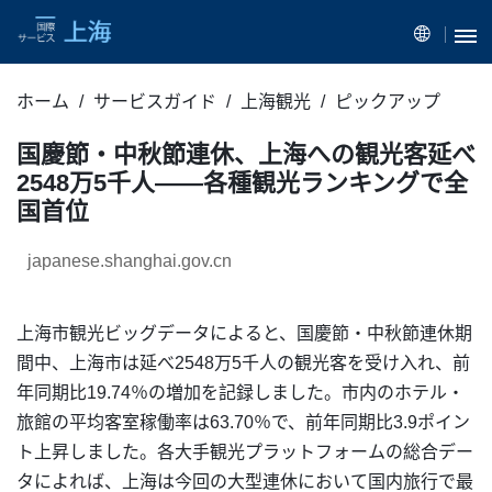
ホーム
サービスガイド
上海観光
ピックアップ
国慶節・中秋節連休、上海への観光客延べ
2548万5千人——各種観光ランキングで全
国首位
japanese.shanghai.gov.cn
上海市観光ビッグデータによると、国慶節・中秋節連休期
間中、上海市は延べ2548万5千人の観光客を受け入れ、前
年同期比19.74％の増加を記録しました。市内のホテル・
旅館の平均客室稼働率は63.70％で、前年同期比3.9ポイン
ト上昇しました。各大手観光プラットフォームの総合デー
タによれば、上海は今回の大型連休において国内旅行で最