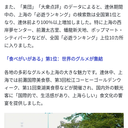
また、「美団」「大衆点評」のデータによると、連休期間
中の、上海の「必遊ランキング」の検索数は全国第1位と
なり、連休前より100％以上増加しました。特に上海の西
岸夢センター、前灘太古里、蟠龍新天地、ポップマート・
シティパークなどが、全国「必遊ランキング」上位10カ所
に入りました。
「食べがいがある」第1位：世界のグルメが集結
各地の多彩なグルメも上海の大きな魅力です。連休中、上
海では前灘国際美食祭、第3回松江コーヒーゴールデンウ
ィーク、第11回東湖美食祭などが開催され、国内外の観光
客に「国際的で、生活感があり、上海らしい」食文化の饗
宴を提供しました。