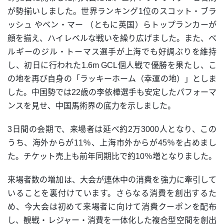
が勢揃いしました。世界ランキング1位のスコット・ブラ
ッシュ やベン・マー （ともに英国）らトップランカーが
顔を揃え、ハイレベルな戦いを繰り広げました。また、ベ
ルギーのジル・トーマス選手が上海でも好調ぶりを維持
し、初日に行われた1.6m GCL個人戦で優勝を果たし、こ
の地を再び自身の「ラッキーホーム（幸運の地）」としま
した。中国勢では22歳の李依樺選手も安定したパフォーマ
ンスを見せ、中国馬術界の底力を示しました。
3日間の会期で、来場者は延べ約2万3000人となり、この
うち、海外からが11％、上海市外からが45％を占めまし
た。チケット売上も前年同期比で約10％増となりました。
来場者数の増加は、大会が連休中の消費を強力に牽引して
いることを裏付けています。さらなる消費を創出するた
め、今大会は初めて来場者に向けて消費クーポンを配布
し、観戦・レジャー・消費を一体化した複合型空間を創出