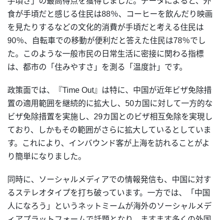
手頃さ」の最高得点を獲得しました。データによると、外
食が手頃だと感じる住民は88％、コーヒーを飲んだり映画
を見たりするなどの文化的消費が手頃だと考える住民は
90％、自転車での移動が便利だと答えた住民は78％でし
た。このような一般市民の日常生活に密接に関わる指標
は、都市の「住みやすさ」を測る「温度計」です。
政策面では、『Time Out』は特に、中国が近年ビザ免除措
置の適用範囲を継続的に拡大し、50カ国に対して一方的な
ビザ免除措置を実施し、29カ国とのビザ相互免除を実現し
ており、しかもその範囲がさらに拡大しているとしていま
す。これにより、インバウンド客が上海を訪れることがよ
り簡単になりました。
同時に、ソーシャルメディアでの情報発信も、中国に対す
るステレオタイプを打ち破っています。一方では、「中国
人になろう」というネットミームが海外のソーシャルメデ
ィアプラットフォームで話題となり、ますます多くの外国