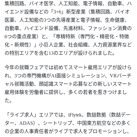
集積回路、バイオ医学、人工知能、電子情報、自動車、ハ
イエンド設備などの「
3+6」新型産業（集積回路、バイオ
医薬、人工知能の
3つの先導産業と電子情報、生命健康、
自動車、ハイエンド設備、先進材料、ファッション消費の
6つの重点産業
）と、「専精特新（専門化・精密化・特徴
化・新規性）」小巨人企業、社会組織、人力資源業界など
の特別エリアを含む
13のエリアが設けられました。
今年の就職フェアでは初めてスマート雇用エリアが設けら
れ、
3つの専門機構がAI面接シミュレーション、VRバーチ
ャル就職活動、顔認識スマート応募などの新しいスマート
雇用体験を労働者に提供し、多くの若者を惹きつけまし
た。
「ライブ求人」エリアでは、
iFlytek、数喆数拠（数喆デー
ター、
ADAS
）、シートリップ、中国東方航空などの多く
の企業の人事責任者がライブで求人をプロモーションし、