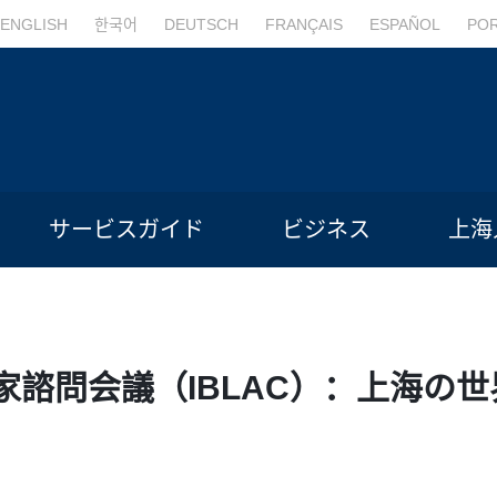
ENGLISH
한국어
DEUTSCH
FRANÇAIS
ESPAÑOL
PO
サービスガイド
ビジネス
上海
家諮問会議（IBLAC）：上海の