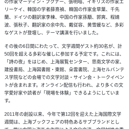
の作家マーティン・プクナー、張明暟、イギリスの作家エ
リーケイ、韓国の学者薛熹禎、韓国の作家金草葉、千先
蘭、ドイツの翻訳家李棟、中国の作家孫顒、郭爽、程婧
波、張秋子、翻訳家の余中先、戴従容、黄雪媛など、多彩
なゲストが登壇し、テーマ講演を行いました。
その後の6日間にわたって、文学週間ゲスト約30名が、計
50回を超える多彩な催しに参加する予定です。これには、
「詩の夜」をはじめ、上海展覧センター、思南文学の家、
建投書局、上海図書館・東館、朵雲書院、上海セルバンテ
ス学院などの会場での文学対談・サイン会・トークイベン
トが含まれます。オンライン配信も行われ、より多くの文
学愛好家や読者が「現場を体験」できるようにしていま
す。
2011年の創設以来、今年で第12回を迎えた上海国際文学
週間は、上海ブックフェアの特色あるサブブランドとし