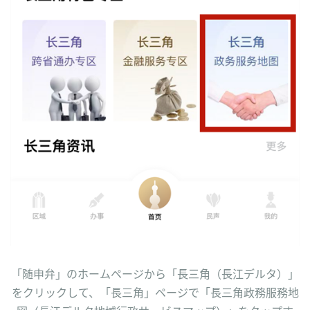
「随申弁」のホームページから「長三角（長江デルタ）」
をクリックして、「長三角」ページで「長三角政務服務地