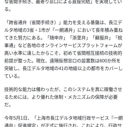
な省間手続き、最寄り窓口による直接完結」を実現してい
る。
「跨省通弁（省間手続き）」能力を支える基盤は、長江デ
ルタ地域の3省・1市が「一網通弁」において長年積み重ね
てきた努力にある。「随申弁」「浙里弁」「蘇服弁」「皖
事通」など各地のオンラインサービスプラットフォームが
高い水準に達したからこそ、初めて省間相互接続の技術的
前提が整った。現在、遠隔仮想窓口の設置数は600か所を
突破し、長江デルタ地域の41の地級以上の都市をカバーし
ている。
技術的な能力は備わったが、このシステムを真に稼働させ
るためには、より優れた体制・メカニズムの保障が必要
だ。
今年5月1日、「上海市長江デルタ地域行政サービス『一網
通弁』促進規定」が正式に施行され、これにより、行政サ