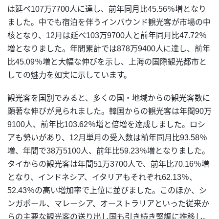
は延べ107万7700人に達し、前年同月比45.56％増となり
ました。中でも宿泊を伴うインバウンド観光客が市場の中
核となり、12月は延べ103万9700人と前年同月比47.72％
増となりました。年間累計では878万9400人に達し、前年
比45.09％増と大幅な伸びを示し、上海の国際観光都市と
しての魅力を如実に示しています。
観光客を国別でみると、多くの国・地域からの観光客数に
顕著な伸びが見られました。韓国からの観光客は年間90万
9100人、前年比103.62％増と倍増を達成しました。ロシ
アも勢いがあり、12月単月の受入数は前年同月比93.58％
増、年間で38万5100人、前年比59.23％増となりました。
タイからの観光客は年間51万3700人で、前年比70.16％増
となり、インドネシア、イタリアもそれぞれ62.13％、
52.43％の高い増加率で上位に並びました。このほか、シ
ンガポール、マレーシア、オーストラリアといった従来か
らの主要な観光客の送り出し国も引き続き堅調に推移し、