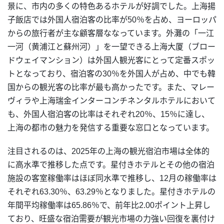
景に、市内の多くの特色あるホテルが好調でした。上海揚
子飯店では外国人宿泊客の比率が50％を占め、ヨーロッパ
からの旅行者が主な顧客層ななっています。外灘の「一江
一河（黄浦江と蘇州河）」を一望できる上海大厦（ブロー
ドウェイマンション）は外国人観光客にとって定番スポッ
トとなっており、宿泊客の30％を外国人が占め、中でも韓
国からの観光客の比率が最も高かったです。また、マレー
ヴィラや上海瑞金インターコンチネンタルホテルにおいて
も、外国人宿泊客の比率はそれぞれ20％、15％に達し、
上海の都市の魅力を発信する重要な窓口となっています。
注目されるのは、2025年の上海の観光宿泊市場は全体的
に高水準で推移した点です。星付きホテルとその他の宿泊
施設の客室稼働率はほぼ同水準で推移し、12月の稼働率は
それぞれ63.30％、63.29％となりました。星付きホテルの
年間平均稼働率は65.86％で、前年比2.00ポイント上昇し
ており、旺盛な宿泊需要が観光市場の力強い回復を裏付け