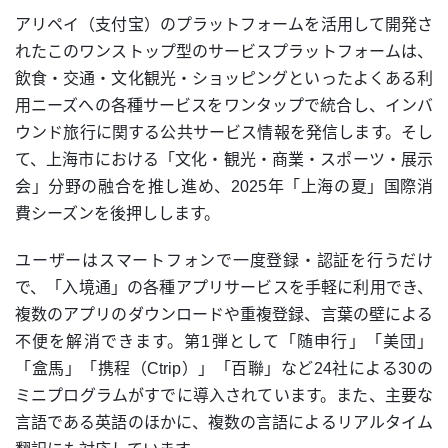
アリペイ（支付宝）のプラットフォームを活用して開発さ
れたこのワンストップ型のサービスプラットフォームは、
飲食・交通・文化観光・ショッピングといったよくある利
用ニーズへの各種サービスをワンタップで統合し、インバ
ウンド旅行に関する公共サービス情報を発信します。そし
て、上海市における「文化・観光・商業・スポーツ・展示
会」分野の融合を推し進め、2025年「上海の夏」国際消
費シーズンを後押しします。
ユーザーはスマートフォンで一度登録・認証を行うだけ
で、「入境通」の各種アプリサービスを手軽に利用でき、
複数のアプリのダウンロードや重複登録、言葉の壁による
不便を解消できます。第1弾として「随申行」「美団」
「盒馬」「携程（Ctrip）」「百聯」など24社による30の
ミニプログラムがすでに導入されています。また、主要な
言語である英語のほかに、複数の言語によるリアルタイム