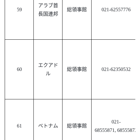
アラブ首
59
総領事館
021-62557776
長国連邦
エクアド
60
総領事館
021-62350532
ル
021-
61
ベトナム
総領事館
68555871, 68555872