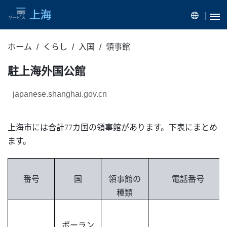
ホーム
くらし
入国
領事館
駐上海外国公館
japanese.shanghai.gov.cn
上海
市
には合計
77カ国の領事館があります。
下表にまとめ
ます
。
番号
国
領事館の
電話
番号
種類
ポーラン