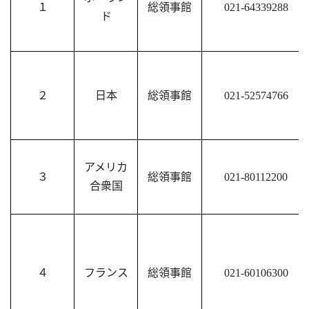
１
総領事館
021-64339288
ド
２
日本
総領事館
021-52574766
アメリカ
３
総領事館
021-80112200
合衆国
４
フランス
総領事館
021-60106300