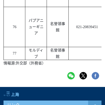
パプアニ
名誉領事
76
ューギニ
021-20839451
館
ア
モルディ
名誉
領事
77
ブ
館
情報源
:外交部（外務省）