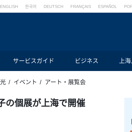
ENGLISH
한국어
DEUTSCH
FRANÇAIS
ESPAÑOL
PO
サービスガイド
ビジネス
上海
光
イベント
アート・展覧会
子の個展が上海で開催