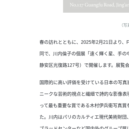
（写真
春の訪れとともに、2025年2月21日より、Fo
同で、川内倫子の個展「遠く輝く星、手の中に輝
静安区光復路127号）で開催します。展覧会
国際的に高い評価を受けている日本の写真
ニークな芸術的視点と繊細で詩的な影像表現
って最も重要な賞である木村伊兵衛写真賞
た。川内はパリのカルティエ現代美術財団
ブラッドセンターなど国内外のグループ展