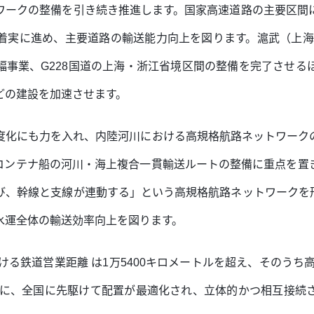
ワークの整備を引き続き推進します。国家高速道路の主要区間
着実に進め、主要道路の輸送能力向上を図ります。滬武（上海
拡幅事業、G228国道の上海・浙江省境区間の整備を完了させ
どの建設を加速させます。
度化にも力を入れ、内陸河川における高規格航路ネットワーク
コンテナ船の河川・海上複合一貫輸送ルートの整備に重点を置
び、幹線と支線が連動する」という高規格航路ネットワークを
水運全体の輸送効率向上を図ります。
ける鉄道営業距離 は1万5400キロメートルを超え、そのうち
までに、全国に先駆けて配置が最適化され、立体的かつ相互接続