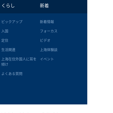
くらし
新着
ピックアップ
新着情報
入国
フォーカス
定住
ビデオ
生活関連
上海体験談
上海在住外国人に耳を
イベント
傾け
よくある質問