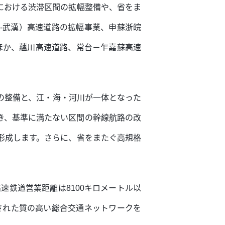
における渋滞区間の拡幅整備や、省をま
-武漢）高速道路の拡幅事業、申蘇浙皖
るほか、蘊川高速道路、常台－乍嘉蘇高速
の整備と、江・海・河川が一体となった
き、基準に満たない区間の幹線航路の改
形成します。さらに、省をまたぐ高規格
高速鉄道営業距離は8100キロメートル以
された質の高い総合交通ネットワークを