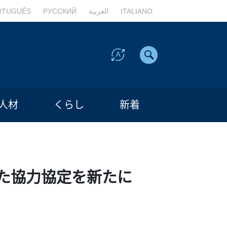
RTUGUÊS
РУССКИЙ
العربية
ITALIANO
人材
くらし
新着
た協力協定を新たに