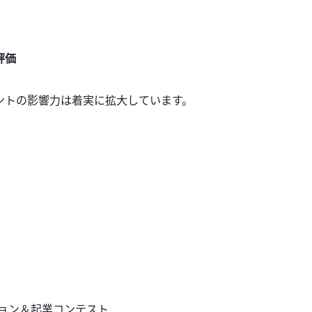
評価
ントの影響力は着実に拡大していま
す。
ション＆起業コンテスト