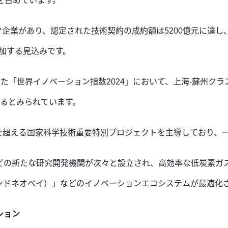
を占めています。
ク企業があり、認定された技術契約の成約額は5200億元に達し
増加する見込みです。
した「世界イノベーション指数2024」において、上海-蘇州ク
するとみられています。
0件を超える国家科学技術重要特別プロジェクトを主導しており
どの新たな研究開発機関が次々と設立され、高効率な低炭素ガ
ンドネオベイ）」などのイノベーションエコシステムが最適化
ション