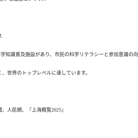
ス
科学知識普及施設があり、市民の科学リテラシーと参加意識の
く、世界のトップレベルに達しています。
聞、人民網
、
『上海概覧
202
5
』