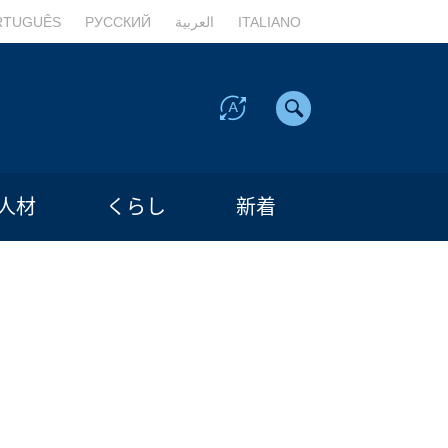
RTUGUÊS
РУССКИЙ
العربية
ITALIANO
人材
くらし
新着