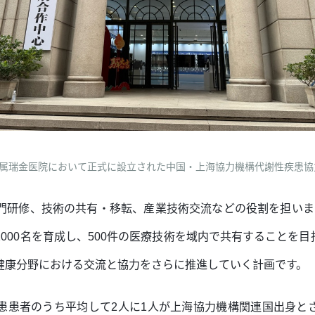
附属瑞金医院において正式に設立された中国・上海協力機構代謝性疾患協力
門研修、技術の共有・移転、産業技術交流などの役割を担いま
000名を育成し、500件の医療技術を域内で共有することを
健康分野における交流と協力をさらに推進していく計画です。
患患者のうち平均して2人に1人が上海協力機構関連国出身と