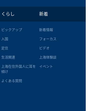
くらし
新着
ピックアップ
新着情報
入国
フォーカス
定住
ビデオ
生活関連
上海体験談
上海在住外国人に耳を
イベント
傾け
よくある質問