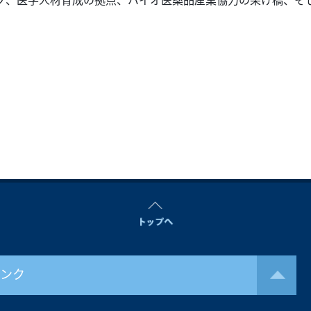
ブ、医学人材育成の拠点、バイオ医薬品産業協力の架け橋、そ
。
リンク