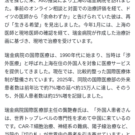
法を探した末、AIの推奨により上海の瑞金病院を訪れまし
た。事前のオンライン相談と対面での治療評価を経て、ド
イツの医師から「余命わずか」と告げられていた彼は、再
び「生きる希望」を見出しました。今年1月には、上海の
医師と現地医師の確認を経て、瑞金病院が作成した治療計
画に基づき、現地で治療を受けています。
瑞金病院の国際医療は、1990年代に始まり、当時は「渉
外医療」と呼ばれ上海在住の外国人を対象に医療サービス
を提供してきました。現在では、比較的整った国際医療体
制が整備されています。2025年、同院の国際医療部の外来
患者数は前年比で約7%増の延べ約15万人に達し、そのう
ち、外国人患者数は約15%増を記録しました。
瑞金病院国際医療部主任の龔艶春氏は、「外国人患者さん
は、世界トップレベルの専門性を求めて中国に来ているの
です。CAR-T細胞治療、神経系の難病、陽子線治療など、
当院の『切り札』が世界中の患者を引き寄せています」と