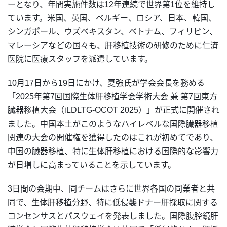
ーとなり、年間実施件数は12年連続で世界第1位を維持し
ています。米国、英国、ベルギー、ロシア、日本、韓国、
シンガポール、ウズベキスタン、ベトナム、フィリピン、
マレーシアなどの国々も、肝移植技術の研修のために仁済
医院に医療スタッフを派遣しています。
10月17日から19日にかけ、夏強氏が学会会長を務める
「2025年第7回国際生体肝移植学会学術大会 兼 第7回東方
臓器移植大会（iLDLTG-OCOT 2025）」が正式に開催され
ました。中国本土がこのようなハイレベルな国際臓器移植
関連の大会の開催権を獲得したのはこれが初めてであり、
中国の臓器移植、特に生体肝移植における国際的な影響力
が日増しに高まっていることを示しています。
3日間の会期中、同チームはさらに世界各国の同業者と共
同で、生体肝移植分野、特に低侵襲ドナー肝採取に関する
コンセンサスとパスウェイを発表しました。国際腹腔鏡肝