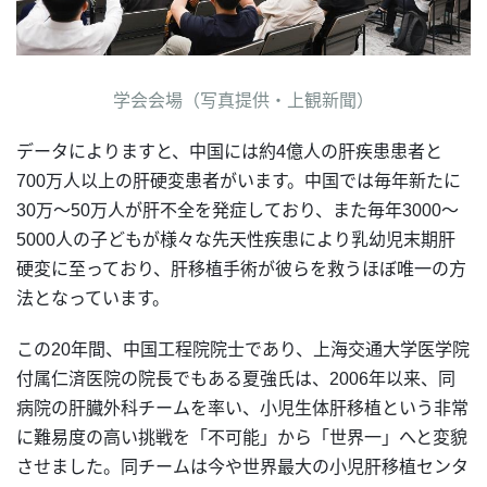
学会会場（写真提供・上観新聞）
データによりますと、中国には約4億人の肝疾患患者と
700万人以上の肝硬変患者がいます。中国では毎年新たに
30万～50万人が肝不全を発症しており、また毎年3000～
5000人の子どもが様々な先天性疾患により乳幼児末期肝
硬変に至っており、肝移植手術が彼らを救うほぼ唯一の方
法となっています。
この20年間、中国工程院院士であり、上海交通大学医学院
付属仁済医院の院長でもある夏強氏は、2006年以来、同
病院の肝臓外科チームを率い、小児生体肝移植という非常
に難易度の高い挑戦を「不可能」から「世界一」へと変貌
させました。同チームは今や世界最大の小児肝移植センタ