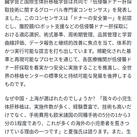
臓学会と国際生体肝移植学会は共同で「低侵襲ドナー肝採
取技術に関するグローバル専門家コンセンサス」を発表し
ました。このコンセンサスは「ドナーの安全第一」を前提
とし、腹腔鏡/ロボット支援などの低侵襲ドナー肝採取に
おける適応選択、術式基準、周術期管理、品質管理と学習
曲線評価、データ報告と継続的改善に焦点を当て、体系的
かつ実行可能な提言を打ち出しています。規範化された基
準と再現可能なプロセスを通じて、各医療機関が低侵襲ド
ナー肝採取を着実かつ安全に実施することを推進し、全世
界の移植センターの標準化と持続可能な発展を後押しする
ものです。
なぜ中国・上海が選ばれたのでしょうか？「我々の小児生
体肝移植は、実施件数が多く、経験豊富で、技術も高いだ
けでなく、手術費用も欧米諸国の同種手術の5分の1から3
分の1程度であり、これが多くの海外の小児患者を惹きつ
けている理由の一つです」と夏強氏は語ります。また、生