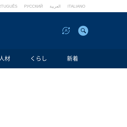
RTUGUÊS
РУССКИЙ
العربية
ITALIANO
人材
くらし
新着