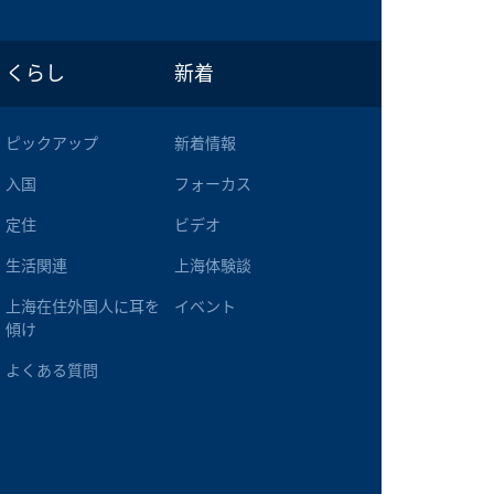
くらし
新着
ピックアップ
新着情報
入国
フォーカス
定住
ビデオ
生活関連
上海体験談
上海在住外国人に耳を
イベント
傾け
よくある質問