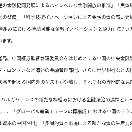
港の金融協同発展によるハイレベルな金融開放の推進」「実体
制の整備」「科学技術イノベーションによる金融の質の高い発
枠組みにおける持続可能な金融イノベーションと協力」の7つ
います。
総局、中国証券監督管理委員会をはじめとする中国の中央金融
ブ・ロンドンなど海外の金融管理部門、さらに世界銀行などの
70名を超える国内外のゲストが登壇し、それぞれの専門的な見
ーバルガバナンスの新たな枠組みにおける金融法治の連携とル
もに、「グローバル産業チェーンの再構成 における中国のテク
ル資本の中国進出」「多層的資本市場による新たな質の生産力