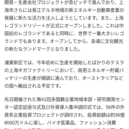
開発・生産会社プロジェクトが急ピッチで進んでおり、上
海市さらには長江デルタ地域の新エネルギー自動車産業の
発展に新たな活力を注入しようとしています。また、上海
レゴランドリゾートが正式にオープンしました。これは中
国初のレゴランドであると同時に、世界で一番大きいレゴ
ランドでもあります。オープンしてから、急速に文化観光
の新たなランドマークとなりました。
浦東新区では、今年初めに生産を開始したばかりのテスラ
の上海ギガファクトリーにおいて、商用エネルギー貯蔵バ
ッテリーの生産が順調に進んでおり、オーストラリアなど
の国へ輸出される予定です。
先日開催された第41回多国籍企業地域本部・研究開発セン
ター認定証授与式及び外資導入集中調印式では、56件の外
資系企業投資プロジェクトが調印され、投資総額は約36億
8000万ドルに達し、バイオ医薬品、ファッション消費