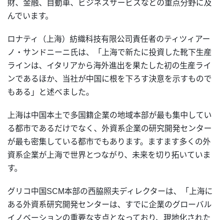
財、金融、自動車、ビジネスサービスなどの重点分野に及
んでいます。
ロナティ（上海）紡織科技有限公司責任者のティツィアー
ノ・サンドニーニ氏は、「上海で新たに投資した靴下生産
ラインは、イタリアから海外進出を果たした初の生産ライ
ンであるほか、当社が中国に根を下ろす決意を示すもので
もある」と述べました。
上海は中国本土で多国籍企業の地域本部が最も集中してい
る都市であるだけでなく、外資系企業の研究開発センター
が最も密集している都市でもあります。ますます多くの外
資系企業が上海で世界とつながり、未来を切り拓いていま
す。
グリコ中国SCM本部の西脇照夫ディレクターは、「上海に
ある外資系研究開発センターは、すでに企業のグローバル
イノベーションの重要な支点となっており、現地化された