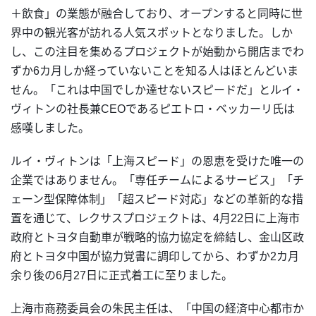
＋飲食」の業態が融合しており、オープンすると同時に世
界中の観光客が訪れる人気スポットとなりました。しか
し、この注目を集めるプロジェクトが始動から開店までわ
ずか6カ月しか経っていないことを知る人はほとんどいま
せん。「これは中国でしか達せないスピードだ」とルイ・
ヴィトンの社長兼CEOであるピエトロ・ベッカーリ氏は
感嘆しました。
ルイ・ヴィトンは「上海スピード」の恩恵を受けた唯一の
企業ではありません。「専任チームによるサービス」「チ
ェーン型保障体制」「超スピード対応」などの革新的な措
置を通じて、レクサスプロジェクトは、4月22日に上海市
政府とトヨタ自動車が戦略的協力協定を締結し、金山区政
府とトヨタ中国が協力覚書に調印してから、わずか2カ月
余り後の6月27日に正式着工に至りました。
上海市商務委員会の朱民主任は、「中国の経済中心都市か