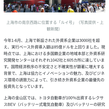
上海市の南京西路に位置する「ルイ号」（写真提供・上
観新聞）
今年1-6月、上海で新設された外資系企業は3000社を超
え、実行ベース外資導入額は85億ドルを上回りました。現
時点では、上海における多国籍企業の地域本部と外資系研
究開発センターはそれぞれ1042社と605カ所に達していま
す。国際経済秩序の不安定さと不確実性が顕著に増大する
背景で、上海は協力とイノベーションの魅力、及びビジネ
ス環境の誘致力によって、引き続き外資系企業の最優先の
投資先となっています。
上海の金山区では、トヨタ自動車が100％出資するレクサ
スBEV（バッテリー式電気自動車）及びバッテリーの研究