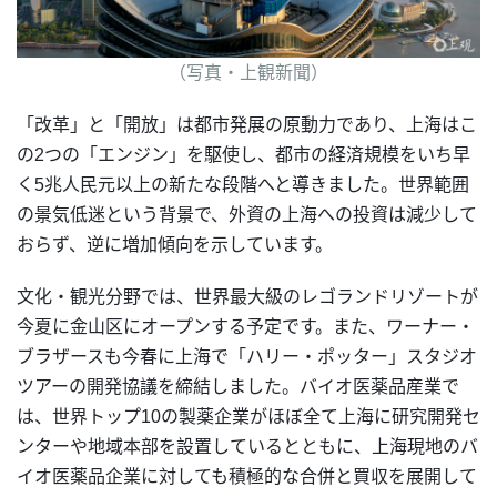
（写真・上観新聞）
「改革」と「開放」は都市発展の原動力であり、上海はこ
の2つの「エンジン」を駆使し、都市の経済規模をいち早
く5兆人民元以上の新たな段階へと導きました。世界範囲
の景気低迷という背景で、外資の上海への投資は減少して
おらず、逆に増加傾向を示しています。
文化・観光分野では、世界最大級のレゴランドリゾートが
今夏に金山区にオープンする予定です。また、ワーナー・
ブラザースも今春に上海で「ハリー・ポッター」スタジオ
ツアーの開発協議を締結しました。バイオ医薬品産業で
は、世界トップ10の製薬企業がほぼ全て上海に研究開発セ
ンターや地域本部を設置しているとともに、上海現地のバ
イオ医薬品企業に対しても積極的な合併と買収を展開して