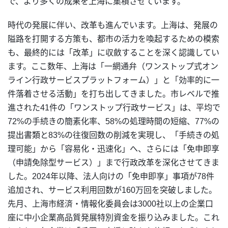
で、より多くの成果を上海に集積させています。
時代の発展に伴い、改革も進んでいます。上海は、発展の
隘路を打開する方策も、都市の活力を喚起するための模索
も、最終的には「改革」に収斂することを深く認識してい
ます。ここ数年、上海は「一網通弁（ワンストップ式オン
ライン行政サービスプラットフォーム）」と「効率的に一
件落着させる活動」を打ち出してきました。市レベルで推
進された41件の「ワンストップ行政サービス」は、平均で
72%の手続きの簡素化率、58%の処理時間の短縮、77%の
提出書類と83%の往復回数の削減を実現し、「手続きの処
理可能」から「容易化・迅速化」へ、さらには「免申即享
（申請免除型サービス）」まで行政改革を深化させてきま
した。2024年以降、法人向けの「免申即享」事項が78件
追加され、サービス利用回数が160万回を突破しました。
先
月、上海市経済・情報化委員会は3000社以上の企業口
座に中小企業高品質発展特別資金を振り込みました。これ