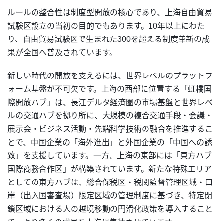
ルールの整合性は制度型開放の核心であり、上海自由貿易
試験区設立の当初の目的でもあります。10年以上にわた
り、自由貿易試験区で生まれた300を超える制度革新の成
果が全国へ普及されています。
新しい時代の開放を支えるには、世界レベルのプラットフ
ォーム基盤が不可欠です。上海の西部に位置する「虹橋国
際開放ハブ」は、長江デルタ経済圏の市場基盤と世界レベ
ルの交通ハブを拠り所に、大規模の複合交通手段・会議・
展示会・ビジネス活動・先端科学技術の融合を推進するこ
とで、中国企業の「海外進出」と外国企業の「中国への誘
致」を支援しています。一方、上海の東部には「東方ハブ
国際商務合作区」が構築されています。新たな特殊エリア
としての東方ハブは、総合保税区・税関監督管理区域・口
岸（出入国審査場）限定区域の管理制度に基づき、特定閉
鎖区域における人の越境移動の円滑化政策を導入すること