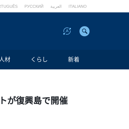
RTUGUÊS
РУССКИЙ
العربية
ITALIANO
人材
くらし
新着
ントが復興島で開催