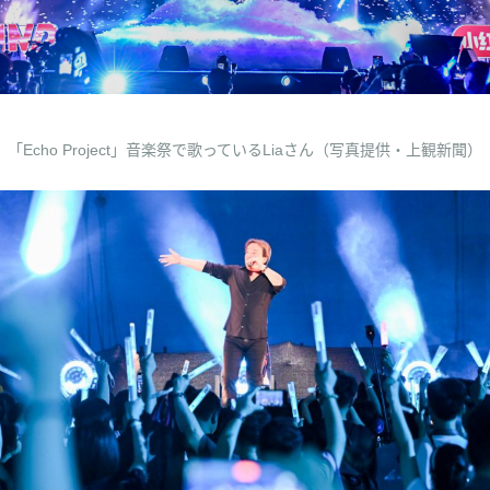
「Echo Project」音楽祭で歌っているLiaさん（写真提供・上観新聞）