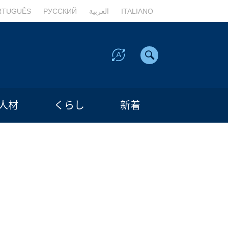
RTUGUÊS
РУССКИЙ
العربية
ITALIANO
人材
くらし
新着