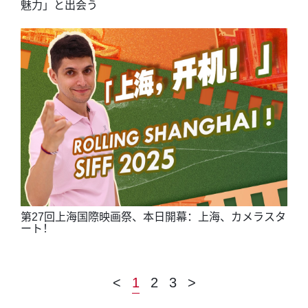
魅力」と出会う
第27回上海国際映画祭、本日開幕：上海、カメラスタ
ート！
<
1
2
3
>