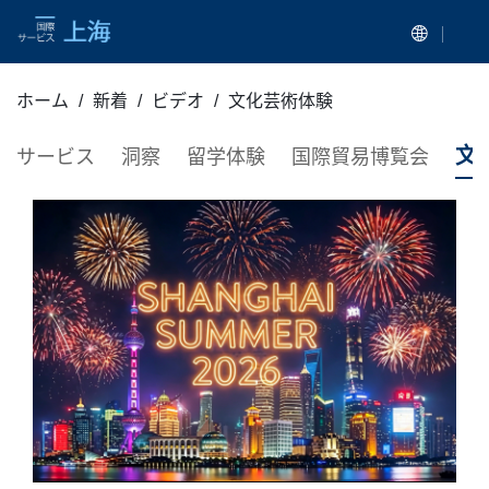
ホーム
新着
ビデオ
文化芸術体験
文
サービス
洞察
留学体験
国際貿易博覧会