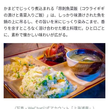
かまどでじっくり煮込まれる「昂刺魚菜飯（コウライギギ
の漬けと青菜入りご飯）」は、しっかり味漬けされた魚を
鍋の上に吊るし、その旨いを米にじっくり染みこませ、香
りを余すところなく溶け合わせた郷土料理だ。ひと口ごと
に、素朴で懐かしい味わいが広がる。
（写真・WeChat公式アカウント「上海浦東」）