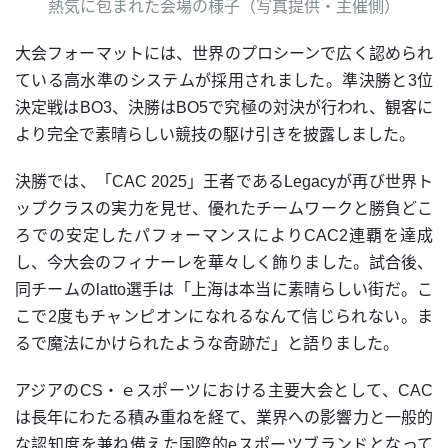
熱気に包まれた会場の様子（写真提供・主催側）
大会フォーマットには、世界のプロシーンで広く認められ
ている高水準のシステムが採用されました。準決勝と3位
決定戦はBO3、決勝はBO5で究極の対決が行われ、観客に
より完全で素晴らしい競技の駆け引きを披露しました。
決勝では、「CAC 2025」王者であるLegacyが再び世界ト
ップクラスの実力を見せ、優れたチームワークと勝負どこ
ろでの安定したパフォーマンスによりCAC2連覇を達成
し、今大会のフィナーレを華々しく飾りました。試合後、
同チームのlatto選手は「上海は本当に素晴らしい街だ。こ
こで2度もチャンピオンになれるなんて信じられない。ま
るで魔法にかけられたような奇跡だ」と語りました。
アジアのCS・ｅスポーツにおける主要大会として、CAC
は長年にわたる積み重ねを経て、業界への影響力と一般的
な認知度を兼ね備えた国際的eスポーツブランドとなって