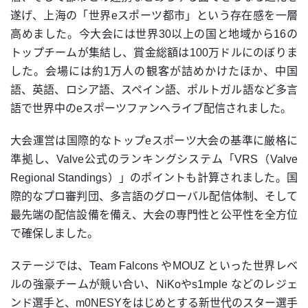
遂げ、上海の「世界eスポーツ都市」という存在感を一層
高めました。今大会には世界30以上の国と地域から16の
トップチームが集結し、賞金総額は100万ドルにのぼりま
した。会場には約1万人の観客が詰めかけたほか、中国
語、英語、ロシア語、スペイン語、ポルトガル語など多言
語で世界中のeスポーツファンへライブ配信されました。
大会運営は国際的なトップeスポーツ大会の基準に厳格に
準拠し、Valve公式のランキングシステム「VRS（Valve
Regional Standings）」のポイントも計算されました。国
際的なプロ審判団、多言語のグローバル配信体制、そして
最先端の配信設備を備え、大会の専門性と公平性を全方位
で確保しました。
ステージでは、Team Falcons やMOUZ といった世界レベ
ルの強豪チームが競い合い、NiKoやs1mple などのレジェ
ンド選手と、m0NESYをはじめとする新世代のスター選手