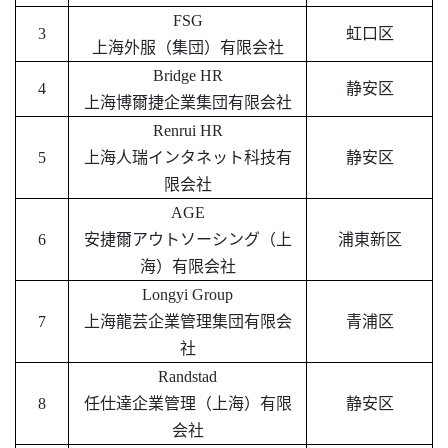
FSG
3
虹口区
上海外服（集団）有限会社
Bridge HR
4
静安区
上海博爾捷企業集団有限会社
Renrui HR
5
上海人瑞インタネット科技有
静安区
限会社
AGE
6
安捷爾アウトソーシング（上
浦東新区
海）有限会社
Longyi Group
7
上海龍芸企業管理集団有限会
青浦区
社
Randstad
8
任仕達企業管理（上海）有限
静安区
会社