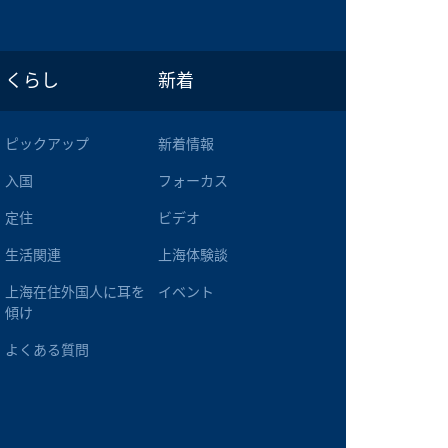
くらし
新着
ピックアップ
新着情報
入国
フォーカス
定住
ビデオ
生活関連
上海体験談
上海在住外国人に耳を
イベント
傾け
よくある質問