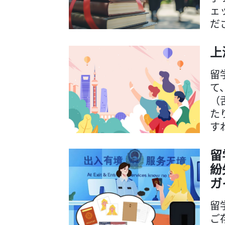
ェ
だ
上
留
て
（
た
す
留
紛
ガ
留
ご