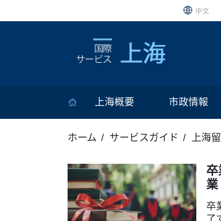
中文
上海概要
市政情報
ホーム
サービスガイド
上海留
卒
業
卒
了