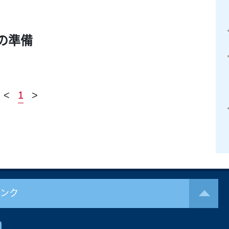
方
の準備
<
1
>
リンク