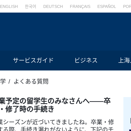
ENGLISH
한국어
DEUTSCH
FRANÇAIS
ESPAÑOL
PO
サービスガイド
ビジネス
上海
学
よくある質問
業予定の留学生のみなさんへ――卒
・修了時の手続き
業シーズンが近づいてきましたね。卒業・修
する際、手続き漏れがないように、下記のチ