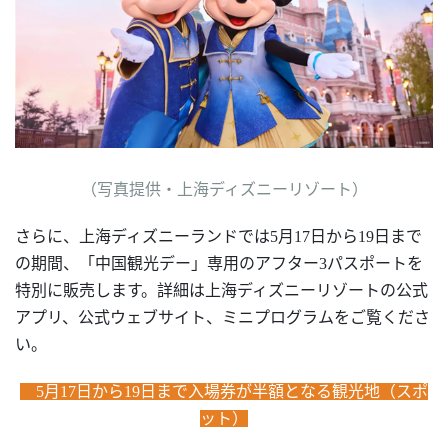
（
写真提供・上海ディズニーリゾート
）
さらに、上海ディズニーランドでは
5月1
7
日から
19
日まで
の期間、「中国観光デー」専用のアフター
3パスポートを
特別に販売します。詳細は上海ディズニーリゾートの公式
アプリ、公式ウェブサイト、ミニプログラムをご覧くださ
い。
5月17日から19日まで入場券が半額となる観光地（スポ
ット）