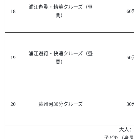
浦江遊覧・精華クルーズ（昼
18
60元
間）
浦江遊覧・快速クルーズ（昼
19
50元
間）
20
蘇州河
30分クルーズ
30元
大人：
3
子ども（身長
13