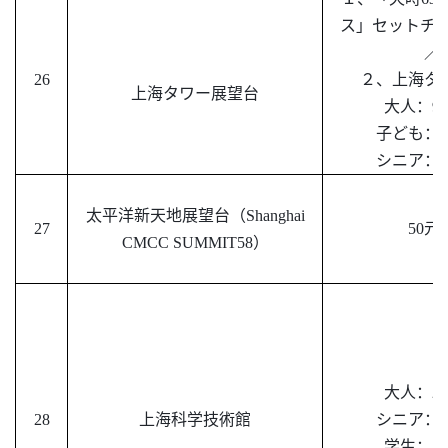
ス」セットチケ
／
26
２、上海タ
上海タワー展望台
大人：
9
子ども：
シニア：
太平洋新天地展望台（
Shanghai
27
5
0元
CMCC SUMMIT58）
大人：
22
28
上海科学技術館
シニア：
1
学生：
11