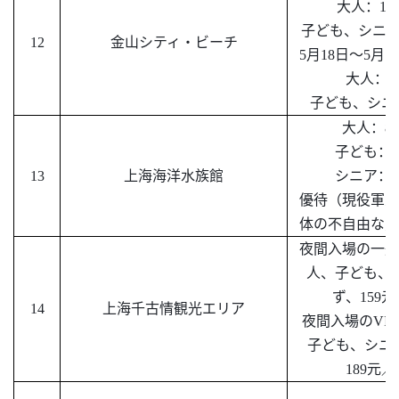
大人：
12
子ども、シニ
12
金山シティ・ビーチ
5月18日～5月
大人：
5
子ども、シニ
大人：
8
子ども：
13
上海海洋水族館
シニア：
優待（現役軍人
体の不自由な方
夜間入場の一般
人、子ども、
ず、
159
14
上海千古情観光エリア
夜間入場の
VI
子ども、シニ
189元
／