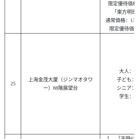
限定優待価格：
「東方明珠
通常価格：
13
限定優待価格
大人：
6
上海金茂大厦（ジンマオタワ
子ども：
3
25
ー）
88階展望台
シニア：
5
学生：
45
１、「天時
63