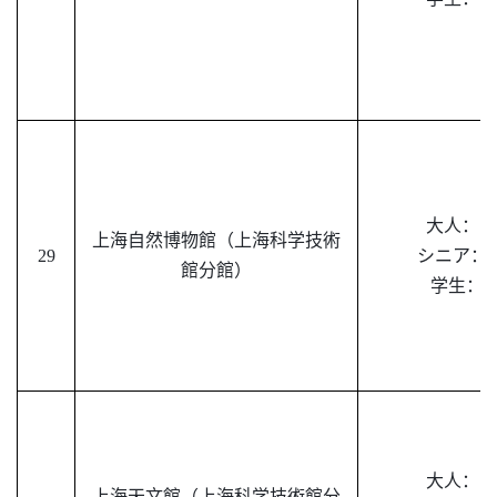
大人：
15
上海自然博物館（上海科学技術
29
シニア：
1
館分館）
学生：
6
大人：
15
上海天文館（上海科学技術館分