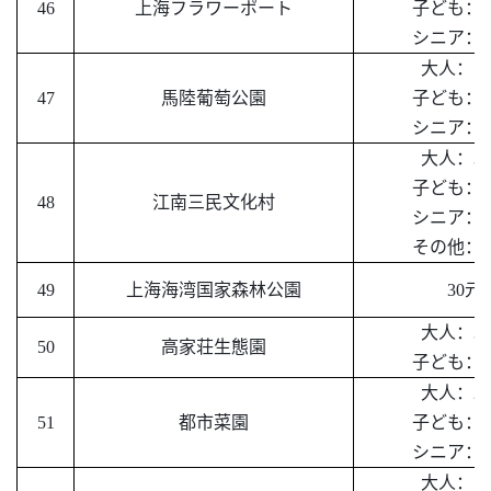
46
上海フラワーポート
子ども：
2
シニア：
2
大人：
15
47
馬陸葡萄公園
子ども：
1
シニア：
1
大人：
30
子ども：
1
48
江南三民文化村
シニア：
1
その他：
1
49
上海海湾国家森林公園
30
元
大人：
30
50
高家荘生態園
子ども：
1
大人：
25
51
都市菜園
子ども：
1
シニア：
1
大人：
10