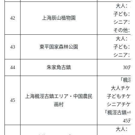
大人：
30
子ども：
3
42
上海辰山植物園
シニア：
3
その他：
3
大人：
35
43
東平国家森林公園
子ども：
3
シニア：
3
44
朱家角古鎮
30
元
「楓涇
大人チケッ
上海楓涇古鎮エリア・中国農民
子どもチケ
45
画村
シニアチケ
「楓涇古鎮
+
45元
大人：
50