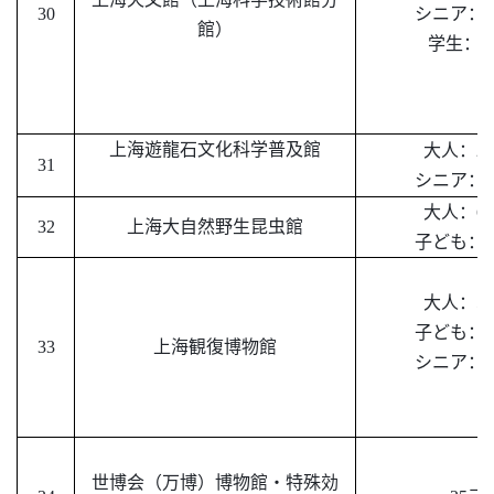
30
シニア：
1
館）
学生：
7
上海遊龍石文化科学普及館
大人：
25
31
シニア：
2
大人：
64
32
上海大自然野生昆虫館
子ども：
4
大人：
50
子ども：
5
33
上海観復博物館
シニア：
5
世博会（万博）博物館・特殊効