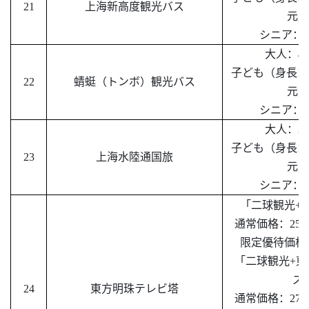
21
上海新高度観光バス
元
／
シニア：
大人：
4
子ども（身長
13
22
蜻蜓（トンボ）観光バス
元
／
シニア：
大人：
2
子ども（身長
13
23
上海水陸通国旅
元
／
シニア：
「二球観光
+
通常価格：
25
限定優待価格：
「二球観光
+
ズ
24
東方明珠テレビ塔
通常価格：
27