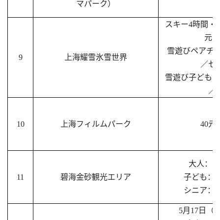
マパーク）
ト
スキー
4時間・5
元／
雪遊びペアチ
9
上海耀雪氷雪世界
／セ
雪遊び子どもチ
／
10
上海フィルムパーク
40元
大人：
1
11
碧海金砂
観光エリア
子ども：
7
シニア：
7
5月17日（