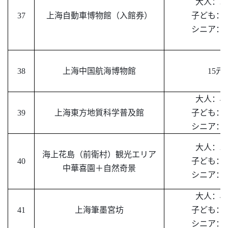
大人：
30
37
上海自動車博物館（入館券）
子ども：
3
シニア：
3
38
上海中国航海博物館
15
元
大人：
40
39
上海東方地質科学普及館
子ども：
4
シニア：
4
大人：
30
海上花島（前衛村）観光エリア
40
子ども：
1
中華喜園＋自然奇景
シニア：
1
大人：
49
41
上海筆墨宮坊
子ども：
4
シニア：
4