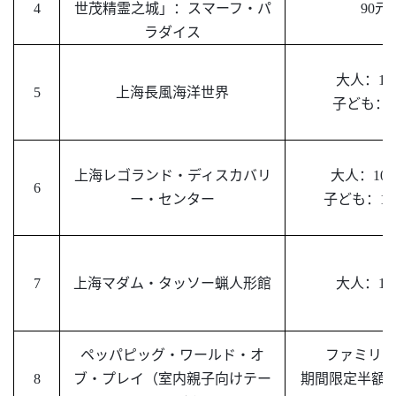
4
世茂精霊之城」：スマーフ・パ
90元
ラダイス
大人：
10
5
上海長風海洋世界
子ども：
上海レゴランド・ディスカバリ
大人：
107
6
ー・センター
子ども：
10
7
上海マダム・タッソー蝋人形館
大人：
10
ペッパピッグ・ワールド・オ
ファミリー
8
ブ・プレイ（
室内
親子
向け
テー
期間限定半額