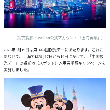
（
写真提供・
WeChat公式アカウント「上海発布」
）
202
6
年
5月19日は第1
6
中国観光デーにあたります。これに
あわせて、上海では
5月17日から19日にかけて、「中国観
光デー」の観光地（スポット）入場券半額キャンペーンを
実施しました
。