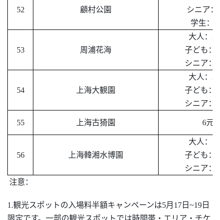
52
顧村公園
シニア：
学生：
5
大人：
30
53
周浦花海
子ども：
3
シニア：
3
大人：
27
54
上海大観園
子ども：
1
シニア：
1
55
上海古猗園
6
元
大人：
18
56
上海韓
湘
水博園
子ども：
2
シニア：
1
注意：
1.観光スポットの入場料半額キャンペーンは5月17日~19日
限定です。一部の観光スポットでは時間帯・エリア・チケ