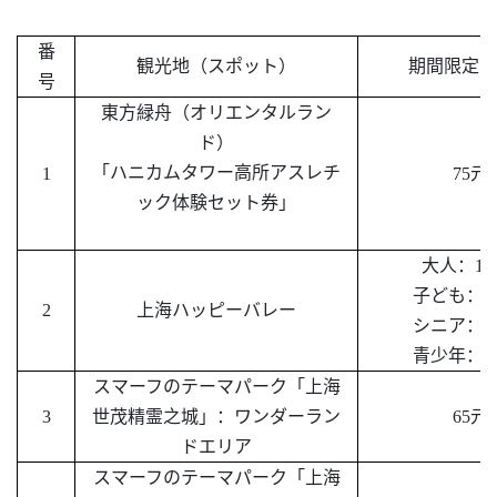
番
観光地（スポット）
期間限定の
号
東方緑舟（オリエンタルラン
ド）
「ハニカムタワー高所アスレチ
1
75元
ック体験セット券」
大人：
13
子ども：
1
2
上海ハッピーバレー
シニア：
1
青少年：
1
スマーフのテーマパーク「上海
3
世茂精霊之城」：ワンダーラン
65元
ドエリア
スマーフのテーマパーク「上海