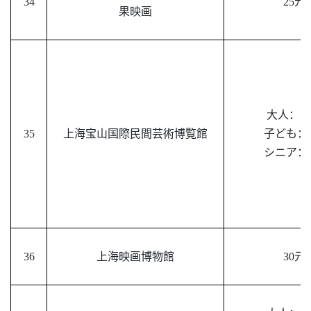
34
25
元
果映画
大人：
15
35
上海宝山国際民間芸術博覧館
子ども：
シニア：
36
上海映画博物館
30
元