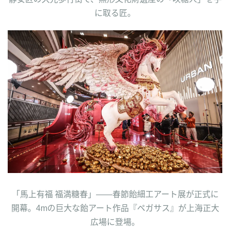
に取る匠。
「馬上有福 福満糖春」――春節飴細工アート展が正式に
開幕。4mの巨大な飴アート作品『ペガサス』が上海正大
広場に登場。