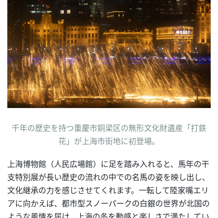
千年の歴史を持つ重慶市銅梁区の無形文化財遺産「打鉄
花」が上海市街地に初登場。
上海博物館（人民広場館）に足を踏み入れると、馬年の干
支特別展が長い歴史の流れの中での名馬の姿を映し出し、
文化継承の力を感じさせてくれます。一転して陸家嘴エリ
アに向かえば、都市型スノーパークの白銀の世界が北国の
ような風情を届け、上海の冬を動感と楽しさで満たしてい