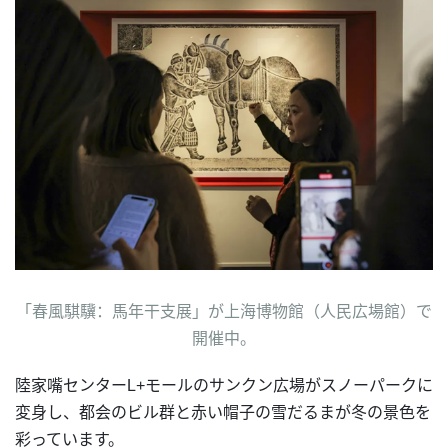
「春風騏驥：馬年干支展」が上海博物館（人民広場館）で
開催中。
陸家嘴センターL+モールのサンクン広場がスノーパークに
変身し、都会のビル群と赤い帽子の雪だるまが冬の景色を
彩っています。