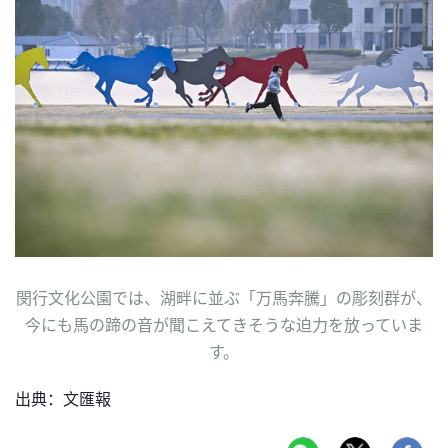
閔行文化公園では、湖畔に並ぶ「万馬奔騰」の彫刻群が、
今にも馬の蹄の音が聞こえてきそうな迫力を放っていま
す。
出典：文匯報