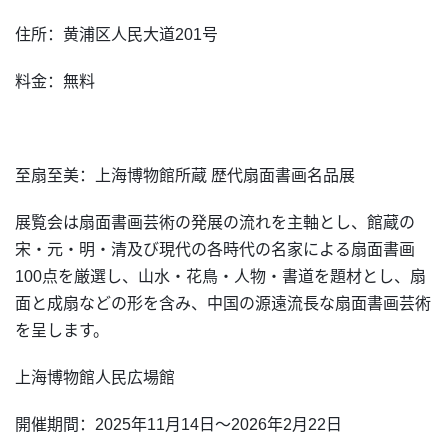
住所：黄浦区人民大道201号
料金：無料
至扇至美：上海博物館所蔵 歴代扇面書画名品展
展覧会は扇面書画芸術の発展の流れを主軸とし、館蔵の
宋・元・明・清及び現代の各時代の名家による扇面書画
100点を厳選し、山水・花鳥・人物・書道を題材とし、扇
面と成扇などの形を含み、中国の源遠流長な扇面書画芸術
を呈します。
上海博物館人民広場館
開催期間：2025年11月14日～2026年2月22日